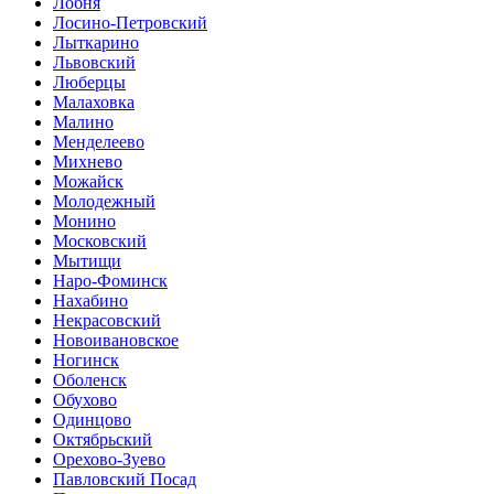
Лобня
Лосино-Петровский
Лыткарино
Львовский
Люберцы
Малаховка
Малино
Менделеево
Михнево
Можайск
Молодежный
Монино
Московский
Мытищи
Наро-Фоминск
Нахабино
Некрасовский
Новоивановское
Ногинск
Оболенск
Обухово
Одинцово
Октябрьский
Орехово-Зуево
Павловский Посад