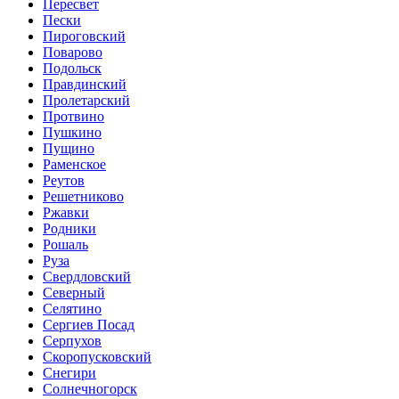
Пересвет
Пески
Пироговский
Поварово
Подольск
Правдинский
Пролетарский
Протвино
Пушкино
Пущино
Раменское
Реутов
Решетниково
Ржавки
Родники
Рошаль
Руза
Свердловский
Северный
Селятино
Сергиев Посад
Серпухов
Скоропусковский
Снегири
Солнечногорск