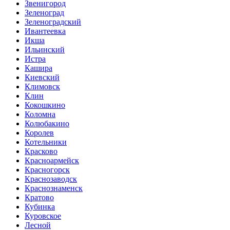
Звенигород
Зеленоград
Зеленоградский
Ивантеевка
Икша
Ильинский
Истра
Кашира
Киевский
Климовск
Клин
Кокошкино
Коломна
Колюбакино
Королев
Котельники
Красково
Красноармейск
Красногорск
Краснозаводск
Краснознаменск
Кратово
Кубинка
Куровское
Лесной