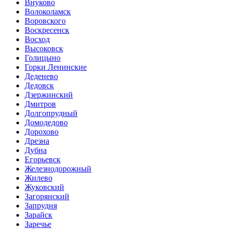
Внуково
Волоколамск
Воровского
Воскресенск
Восход
Высоковск
Голицыно
Горки Ленинские
Деденево
Дедовск
Дзержинский
Дмитров
Долгопрудный
Домодедово
Дорохово
Дрезна
Дубна
Егорьевск
Железнодорожный
Жилево
Жуковский
Загорянский
Запрудня
Зарайск
Заречье