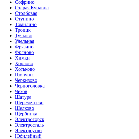
Софрино
Старая Купавна
Столбовая
Ступино
Томилино
Троицк
Тучково
Удельная
Фрязино
Фряново
Химки
Хорлово
Хотьково
Цюрупы
Черкизово
Черноголовка
Чехов
Шатура
Шереметьево
Щелково
Щербинка
Электрогорск
Электросталь
Электроугли
Юбилейный