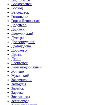
Воскресенск
Восход
Высоковск
Голицыно
Горки Ленинские
Деденево
Дедовск
Дзержинский
Дмитров
Долгопрудный
Домодедово
Дорохово
Дрезна
Дубна
Егорьевск
Железнодорожный
Жилево
Жуковский
Загорянский
Запрудня
Зарайск
Заречье
Звенигород
Зеленоград