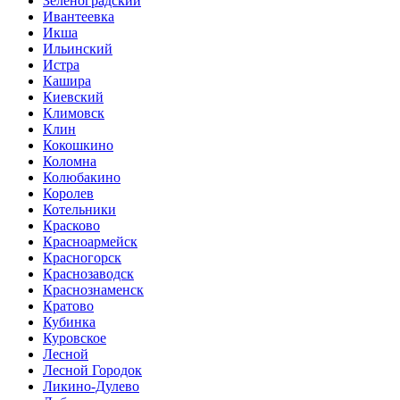
Зеленоградский
Ивантеевка
Икша
Ильинский
Истра
Кашира
Киевский
Климовск
Клин
Кокошкино
Коломна
Колюбакино
Королев
Котельники
Красково
Красноармейск
Красногорск
Краснозаводск
Краснознаменск
Кратово
Кубинка
Куровское
Лесной
Лесной Городок
Ликино-Дулево