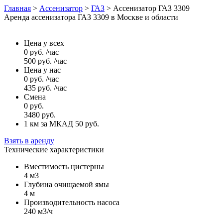
Главная
>
Ассенизатор
>
ГАЗ
>
Ассенизатор ГАЗ 3309
Аренда ассенизатора ГАЗ 3309 в Москве и области
Цена у всех
0
руб.
/час
500
руб.
/час
Цена у нас
0
руб.
/час
435
руб.
/час
Смена
0
руб.
3480
руб.
1 км за МКАД 50
руб.
Взять в аренду
Технические характеристики
Вместимость цистерны
4 м3
Глубина очищаемой ямы
4 м
Производительность насоса
240 м3/ч