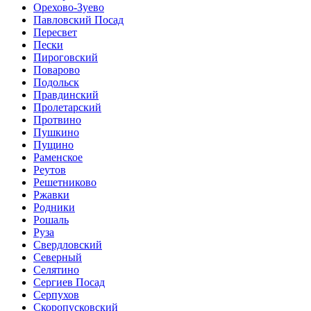
Орехово-Зуево
Павловский Посад
Пересвет
Пески
Пироговский
Поварово
Подольск
Правдинский
Пролетарский
Протвино
Пушкино
Пущино
Раменское
Реутов
Решетниково
Ржавки
Родники
Рошаль
Руза
Свердловский
Северный
Селятино
Сергиев Посад
Серпухов
Скоропусковский