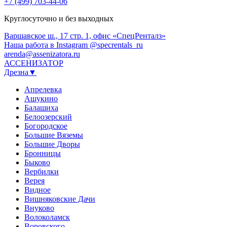
+7 (499) 703-44-06
Круглосуточно и без выходных
Варшавское ш., 17 стр. 1, офис «СпецРенталз»
Наша работа в Instagram @specrentals_ru
arenda@assenizatora.ru
АССЕНИЗАТОР
Дрезна▼
Апрелевка
Ашукино
Балашиха
Белоозерский
Богородское
Большие Вяземы
Большие Дворы
Бронницы
Быково
Вербилки
Верея
Видное
Вишняковские Дачи
Внуково
Волоколамск
Воровского