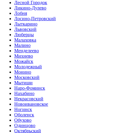
Лесной Городок
Ликино-Дулево
Лобня
Лосино-Петровский
Лыткарино
Львовский
Люберцы
Малаховка
Малино
Менделеево
Михнево
Можайск
Молодежный
Монино
Московский
Мытищи
Наро-Фоминск
Нахабино
Некрасовский
Новоивановское
Ногинск
Оболенск
Обухово
Одинцово
Октябрьский