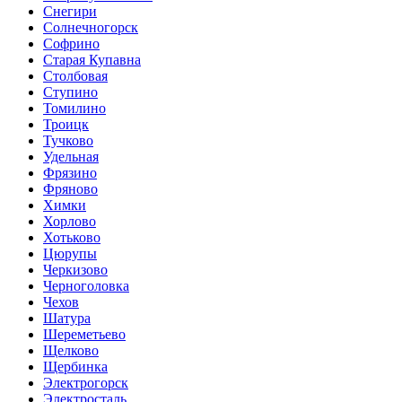
Снегири
Солнечногорск
Софрино
Старая Купавна
Столбовая
Ступино
Томилино
Троицк
Тучково
Удельная
Фрязино
Фряново
Химки
Хорлово
Хотьково
Цюрупы
Черкизово
Черноголовка
Чехов
Шатура
Шереметьево
Щелково
Щербинка
Электрогорск
Электросталь