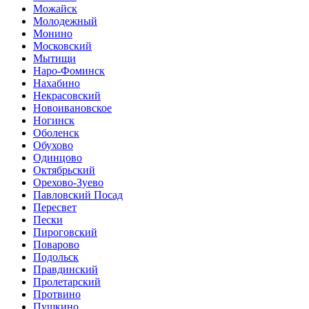
Можайск
Молодежный
Монино
Московский
Мытищи
Наро-Фоминск
Нахабино
Некрасовский
Новоивановское
Ногинск
Оболенск
Обухово
Одинцово
Октябрьский
Орехово-Зуево
Павловский Посад
Пересвет
Пески
Пироговский
Поварово
Подольск
Правдинский
Пролетарский
Протвино
Пушкино