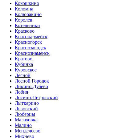
Кокошкино
Коломна
Колюбакино
Королев
Котельники
Красково
Красноармейск
Красногорск
Краснозаводск
Краснознаменск
Кратово
Кубинка
Куровское
Лесной
Лесной Городок
Ликино-Дулево
Лобня
Лосино-Петровский
Лыткарино
Львовский
Люберцы
Малаховка
Малино
Менделеево
Михнево