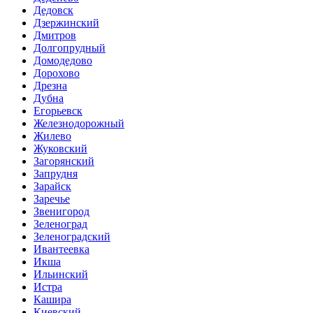
Дедовск
Дзержинский
Дмитров
Долгопрудный
Домодедово
Дорохово
Дрезна
Дубна
Егорьевск
Железнодорожный
Жилево
Жуковский
Загорянский
Запрудня
Зарайск
Заречье
Звенигород
Зеленоград
Зеленоградский
Ивантеевка
Икша
Ильинский
Истра
Кашира
Киевский