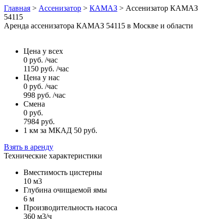
Главная
>
Ассенизатор
>
КАМАЗ
>
Ассенизатор КАМАЗ
54115
Аренда ассенизатора КАМАЗ 54115 в Москве и области
Цена у всех
0
руб.
/час
1150
руб.
/час
Цена у нас
0
руб.
/час
998
руб.
/час
Смена
0
руб.
7984
руб.
1 км за МКАД 50
руб.
Взять в аренду
Технические характеристики
Вместимость цистерны
10 м3
Глубина очищаемой ямы
6 м
Производительность насоса
360 м3/ч