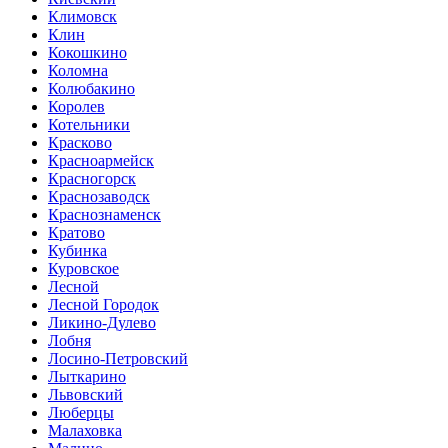
Климовск
Клин
Кокошкино
Коломна
Колюбакино
Королев
Котельники
Красково
Красноармейск
Красногорск
Краснозаводск
Краснознаменск
Кратово
Кубинка
Куровское
Лесной
Лесной Городок
Ликино-Дулево
Лобня
Лосино-Петровский
Лыткарино
Львовский
Люберцы
Малаховка