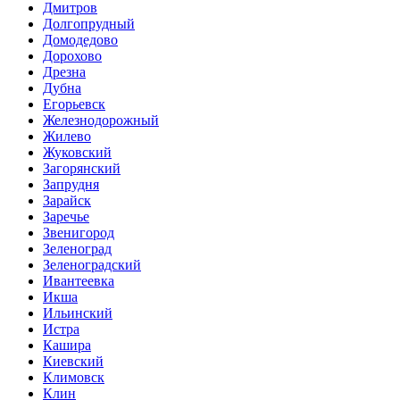
Дмитров
Долгопрудный
Домодедово
Дорохово
Дрезна
Дубна
Егорьевск
Железнодорожный
Жилево
Жуковский
Загорянский
Запрудня
Зарайск
Заречье
Звенигород
Зеленоград
Зеленоградский
Ивантеевка
Икша
Ильинский
Истра
Кашира
Киевский
Климовск
Клин