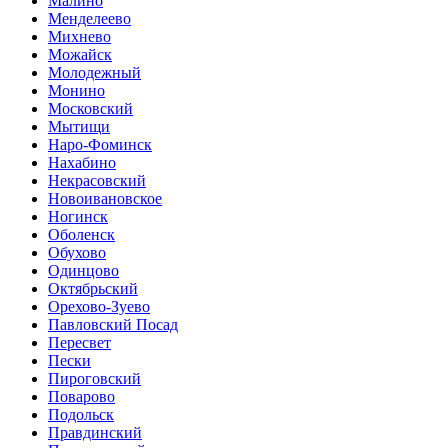
Малино
Менделеево
Михнево
Можайск
Молодежный
Монино
Московский
Мытищи
Наро-Фоминск
Нахабино
Некрасовский
Новоивановское
Ногинск
Оболенск
Обухово
Одинцово
Октябрьский
Орехово-Зуево
Павловский Посад
Пересвет
Пески
Пироговский
Поварово
Подольск
Правдинский