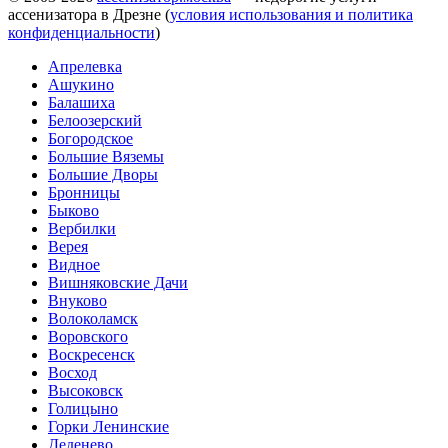
ассенизатора в Дрезне (
условия использования и политика
конфиденциальности
)
Апрелевка
Ашукино
Балашиха
Белоозерский
Богородское
Большие Вяземы
Большие Дворы
Бронницы
Быково
Вербилки
Верея
Видное
Вишняковские Дачи
Внуково
Волоколамск
Воровского
Воскресенск
Восход
Высоковск
Голицыно
Горки Ленинские
Деденево