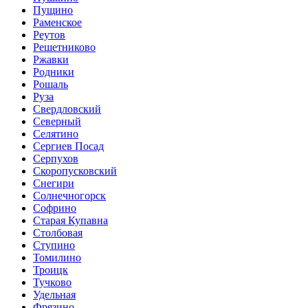
Пущино
Раменское
Реутов
Решетниково
Ржавки
Родники
Рошаль
Руза
Свердловский
Северный
Селятино
Сергиев Посад
Серпухов
Скоропусковский
Снегири
Солнечногорск
Софрино
Старая Купавна
Столбовая
Ступино
Томилино
Троицк
Тучково
Удельная
Фрязино