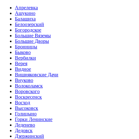
Апрелевка
Ашукино
Балашиха
Белоозерский
Богородское
Большие Вяземы
Большие Дворы
Бронницы
Быково
Вербилки
Верея
Видное
Вишняковские Дачи
Внуково
Волоколамск
Воровского
Воскресенск
Восход
Высоковск
Голицыно
Горки Ленинские
Деденево
Дедовск
Дзержинский