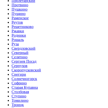
Пролетарский
Протвино
Пушкино
Пущино
Раменское
Реутов
Решетниково
Ржавки
Родники
Рошаль
Руза
Свердловский
Северный
Селятино
Сергиев Посад
Серпухов
Скоропусковский
Снегири
Солнечногорск
Софрино
Старая Купавна
Столбовая
Ступино
Томилино
Троицк