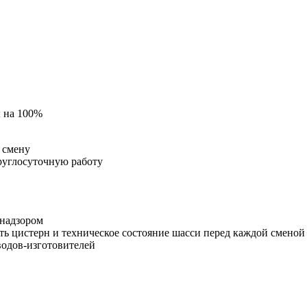
ы на 100%
 смену
руглосуточную работу
днадзором
ь цистерн и техническое состояние шасси перед каждой сменой
водов-изготовителей