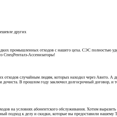
дешевле других
идких промышленных отходов с нашего цеха. СЭС полностью удов
ь со СпецРенталз-Ассенизаторы!
их отходов случайным людям, которых находил через Авито. А дв
 и дочиста. В прошлом году заключил долгосрочный договор, и т
тходов на условиях абонентского обслуживания. Хотим выразит
нный подход к делу и скидки, которые вы предоставили нашему