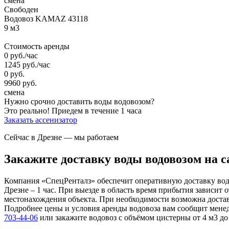
смена
Свободен
Водовоз KAMAZ 43118
9 м3
Стоимость аренды
0
руб.
/час
1245
руб.
/час
0
руб.
9960
руб.
смена
Нужно срочно доставить воды водовозом?
Это реально!
Приедем в течение 1 часа
Заказать ассенизатор
Сейчас в Дрезне
— мы работаем
Закажите доставку воды водовозом на 
Компания «СпецРенталз» обеспечит оперативную доставку вод
Дрезне – 1 час. При выезде в область время прибытия зависит 
местонахождения объекта. При необходимости возможна доставк
Подробнее цены и условия аренды водовоза вам сообщит мене
703-44-06
или закажите водовоз с объёмом цистерны от 4 м3 до 