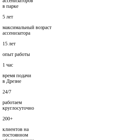
ассенизаторов
в парке
5
лет
максимальный возраст
ассенизатора
15
лет
опыт работы
1
час
время подачи
в Дрезне
24/7
работаем
круглосуточно
200+
клиентов на
постоянном