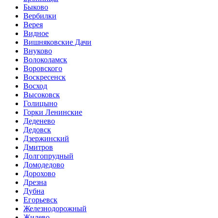
Быково
Вербилки
Верея
Видное
Вишняковские Дачи
Внуково
Волоколамск
Воровского
Воскресенск
Восход
Высоковск
Голицыно
Горки Ленинские
Деденево
Дедовск
Дзержинский
Дмитров
Долгопрудный
Домодедово
Дорохово
Дрезна
Дубна
Егорьевск
Железнодорожный
Жилево