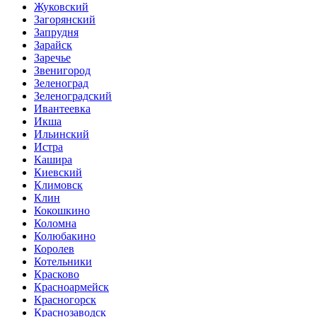
Жуковский
Загорянский
Запрудня
Зарайск
Заречье
Звенигород
Зеленоград
Зеленоградский
Ивантеевка
Икша
Ильинский
Истра
Кашира
Киевский
Климовск
Клин
Кокошкино
Коломна
Колюбакино
Королев
Котельники
Красково
Красноармейск
Красногорск
Краснозаводск