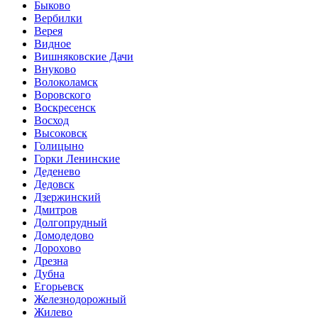
Быково
Вербилки
Верея
Видное
Вишняковские Дачи
Внуково
Волоколамск
Воровского
Воскресенск
Восход
Высоковск
Голицыно
Горки Ленинские
Деденево
Дедовск
Дзержинский
Дмитров
Долгопрудный
Домодедово
Дорохово
Дрезна
Дубна
Егорьевск
Железнодорожный
Жилево