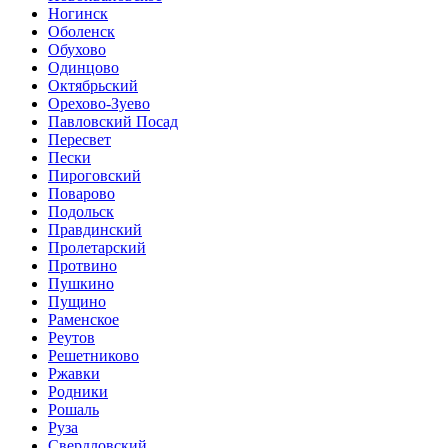
Ногинск
Оболенск
Обухово
Одинцово
Октябрьский
Орехово-Зуево
Павловский Посад
Пересвет
Пески
Пироговский
Поварово
Подольск
Правдинский
Пролетарский
Протвино
Пушкино
Пущино
Раменское
Реутов
Решетниково
Ржавки
Родники
Рошаль
Руза
Свердловский