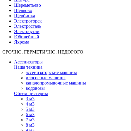
Шереметьево
Щелково
Щербинка
Электрогорск
Электросталь
Электроугли
Юбилейный
Яхрома
СРОЧНО. ГЕРМЕТИЧНО. НЕДОРОГО.
Ассенизаторы
Наша техника
ассенизаторские машины
илососные машины
каналопромывочные машины
водовозы
Объем цистерны
3 м3
4 м3
5 м3
6 м3
7 м3
8 м3
9 м3