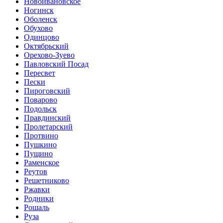
Новоивановское
Ногинск
Оболенск
Обухово
Одинцово
Октябрьский
Орехово-Зуево
Павловский Посад
Пересвет
Пески
Пироговский
Поварово
Подольск
Правдинский
Пролетарский
Протвино
Пушкино
Пущино
Раменское
Реутов
Решетниково
Ржавки
Родники
Рошаль
Руза