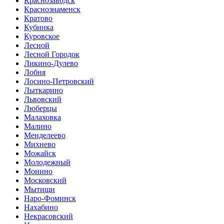
Краснозаводск
Краснознаменск
Кратово
Кубинка
Куровское
Лесной
Лесной Городок
Ликино-Дулево
Лобня
Лосино-Петровский
Лыткарино
Львовский
Люберцы
Малаховка
Малино
Менделеево
Михнево
Можайск
Молодежный
Монино
Московский
Мытищи
Наро-Фоминск
Нахабино
Некрасовский