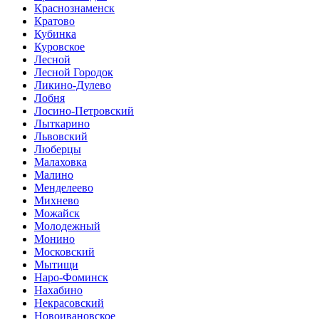
Краснознаменск
Кратово
Кубинка
Куровское
Лесной
Лесной Городок
Ликино-Дулево
Лобня
Лосино-Петровский
Лыткарино
Львовский
Люберцы
Малаховка
Малино
Менделеево
Михнево
Можайск
Молодежный
Монино
Московский
Мытищи
Наро-Фоминск
Нахабино
Некрасовский
Новоивановское