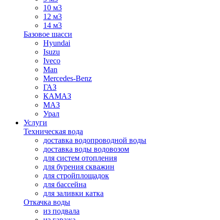
10 м3
12 м3
14 м3
Базовое шасси
Hyundai
Isuzu
Iveco
Man
Mercedes-Benz
ГАЗ
КАМАЗ
МАЗ
Урал
Услуги
Техническая вода
доставка водопроводной воды
доставка воды водовозом
для систем отопления
для бурения скважин
для стройплощадок
для бассейна
для заливки катка
Откачка воды
из подвала
из гаража