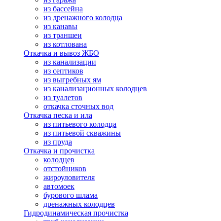
из бассейна
из дренажного колодца
из канавы
из траншеи
из котлована
Откачка и вывоз ЖБО
из канализации
из септиков
из выгребных ям
из канализационных колодцев
из туалетов
откачка сточных вод
Откачка песка и ила
из питьевого колодца
из питьевой скважины
из пруда
Откачка и прочистка
колодцев
отстойников
жироуловителя
автомоек
бурового шлама
дренажных колодцев
Гидродинамическая прочистка