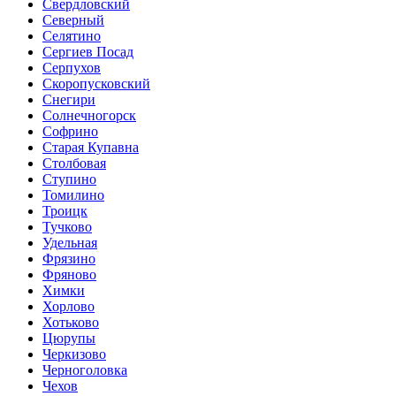
Свердловский
Северный
Селятино
Сергиев Посад
Серпухов
Скоропусковский
Снегири
Солнечногорск
Софрино
Старая Купавна
Столбовая
Ступино
Томилино
Троицк
Тучково
Удельная
Фрязино
Фряново
Химки
Хорлово
Хотьково
Цюрупы
Черкизово
Черноголовка
Чехов