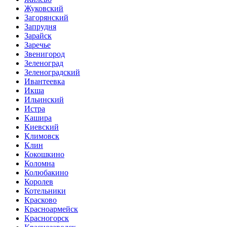
Жуковский
Загорянский
Запрудня
Зарайск
Заречье
Звенигород
Зеленоград
Зеленоградский
Ивантеевка
Икша
Ильинский
Истра
Кашира
Киевский
Климовск
Клин
Кокошкино
Коломна
Колюбакино
Королев
Котельники
Красково
Красноармейск
Красногорск