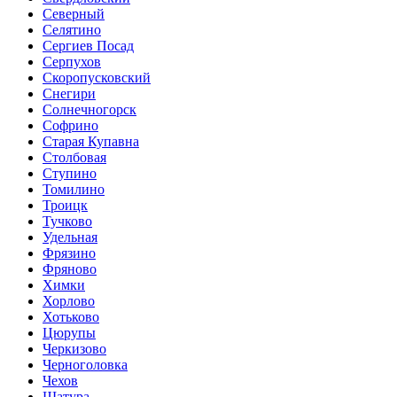
Северный
Селятино
Сергиев Посад
Серпухов
Скоропусковский
Снегири
Солнечногорск
Софрино
Старая Купавна
Столбовая
Ступино
Томилино
Троицк
Тучково
Удельная
Фрязино
Фряново
Химки
Хорлово
Хотьково
Цюрупы
Черкизово
Черноголовка
Чехов
Шатура