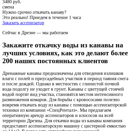
3480
руб.
смена
Нужно срочно откачать канаву?
Это реально!
Приедем в течение 1 часа
Заказать ассенизатор
Сейчас в Дрезне
— мы работаем
Закажите откачку воды из канавы на
лучших условиях, как это делают более
200 наших постоянных клиентов
Дренажные канавы предназначены для отведения излишков
влаги с полей и приусадебных участков в период таяния снега
и после дождей. Однако в местностях с глинистой почвой
вода подолгу не уходит в грунт. Канавы с цветущей стоячей
водой портят вид участка, становятся местом интенсивного
размножения комаров. Для борьбы с кровососами полезно
вовремя откачать воду из канавы с помощью ассенизаторской
техники из компании «СпецРенталз». Мы предлагаем
оперативную аренду ассенизаторов и илососов на всей
территории Дрезны. Для откачки воды из канавы компания
предоставит ассенизаторскую машину с цистерной емкостью