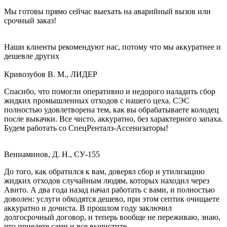
Мы готовы прямо сейчас выехать на аварийный вызов или
срочный заказ!
Наши клиенты рекомендуют нас, потому что мы аккуратнее и
дешевле других
Кривозубов В. М., ЛИДЕР
Спасибо, что помогли оперативно и недорого наладить сбор
жидких промышленных отходов с нашего цеха. СЭС
полностью удовлетворена тем, как вы обрабатываете колодец
после выкачки. Все чисто, аккуратно, без характерного запаха.
Будем работать со СпецРенталз-Ассенизаторы!
Вениаминов, Д. Н., СУ-155
До того, как обратился к вам, доверял сбор и утилизацию
жидких отходов случайным людям, которых находил через
Авито. А два года назад начал работать с вами, и полностью
доволен: услуги обходятся дешево, при этом септик очищаете
аккуратно и дочиста. В прошлом году заключил
долгосрочный договор, и теперь вообще не переживаю, знаю,
что приедете сами и все вычистите.