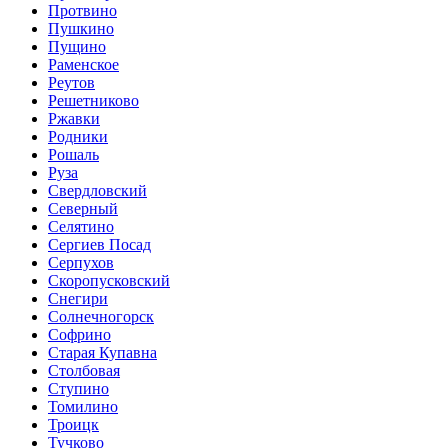
Протвино
Пушкино
Пущино
Раменское
Реутов
Решетниково
Ржавки
Родники
Рошаль
Руза
Свердловский
Северный
Селятино
Сергиев Посад
Серпухов
Скоропусковский
Снегири
Солнечногорск
Софрино
Старая Купавна
Столбовая
Ступино
Томилино
Троицк
Тучково