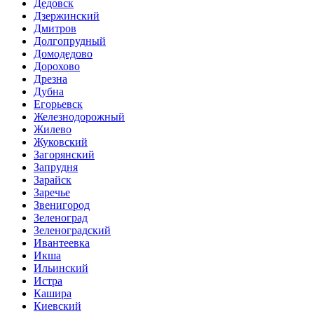
Дедовск
Дзержинский
Дмитров
Долгопрудный
Домодедово
Дорохово
Дрезна
Дубна
Егорьевск
Железнодорожный
Жилево
Жуковский
Загорянский
Запрудня
Зарайск
Заречье
Звенигород
Зеленоград
Зеленоградский
Ивантеевка
Икша
Ильинский
Истра
Кашира
Киевский