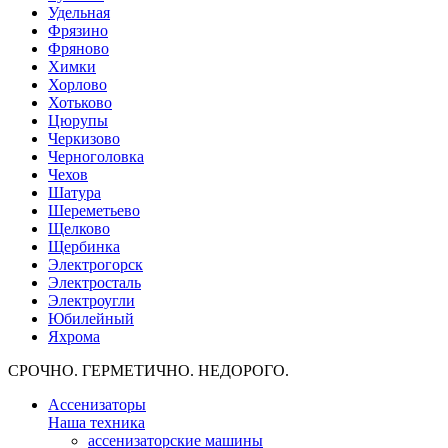
Удельная
Фрязино
Фряново
Химки
Хорлово
Хотьково
Цюрупы
Черкизово
Черноголовка
Чехов
Шатура
Шереметьево
Щелково
Щербинка
Электрогорск
Электросталь
Электроугли
Юбилейный
Яхрома
СРОЧНО. ГЕРМЕТИЧНО. НЕДОРОГО.
Ассенизаторы
Наша техника
ассенизаторские машины