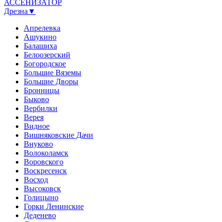
АССЕНИЗАТОР
Дрезна▼
Апрелевка
Ашукино
Балашиха
Белоозерский
Богородское
Большие Вяземы
Большие Дворы
Бронницы
Быково
Вербилки
Верея
Видное
Вишняковские Дачи
Внуково
Волоколамск
Воровского
Воскресенск
Восход
Высоковск
Голицыно
Горки Ленинские
Деденево