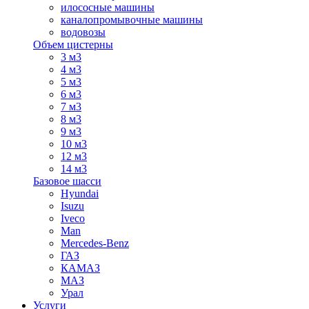
илососные машины
каналопромывочные машины
водовозы
Объем цистерны
3 м3
4 м3
5 м3
6 м3
7 м3
8 м3
9 м3
10 м3
12 м3
14 м3
Базовое шасси
Hyundai
Isuzu
Iveco
Man
Mercedes-Benz
ГАЗ
КАМАЗ
МАЗ
Урал
Услуги