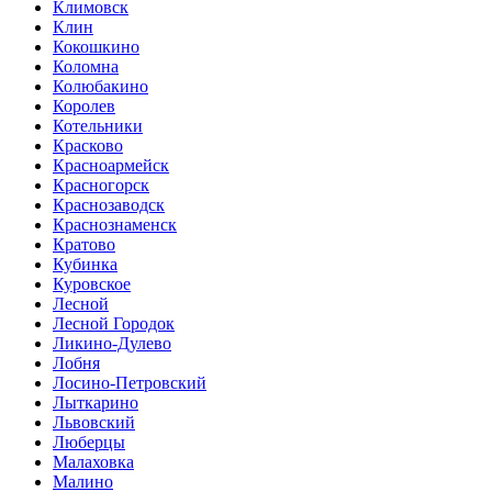
Климовск
Клин
Кокошкино
Коломна
Колюбакино
Королев
Котельники
Красково
Красноармейск
Красногорск
Краснозаводск
Краснознаменск
Кратово
Кубинка
Куровское
Лесной
Лесной Городок
Ликино-Дулево
Лобня
Лосино-Петровский
Лыткарино
Львовский
Люберцы
Малаховка
Малино