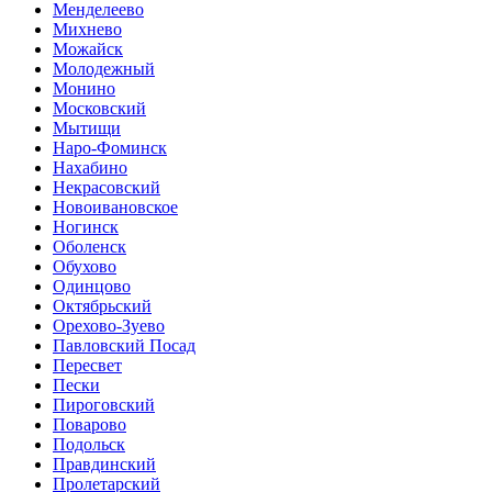
Менделеево
Михнево
Можайск
Молодежный
Монино
Московский
Мытищи
Наро-Фоминск
Нахабино
Некрасовский
Новоивановское
Ногинск
Оболенск
Обухово
Одинцово
Октябрьский
Орехово-Зуево
Павловский Посад
Пересвет
Пески
Пироговский
Поварово
Подольск
Правдинский
Пролетарский