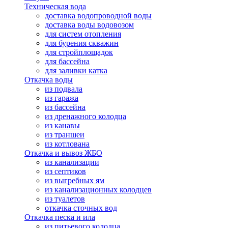
Техническая вода
доставка водопроводной воды
доставка воды водовозом
для систем отопления
для бурения скважин
для стройплощадок
для бассейна
для заливки катка
Откачка воды
из подвала
из гаража
из бассейна
из дренажного колодца
из канавы
из траншеи
из котлована
Откачка и вывоз ЖБО
из канализации
из септиков
из выгребных ям
из канализационных колодцев
из туалетов
откачка сточных вод
Откачка песка и ила
из питьевого колодца